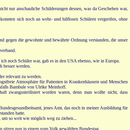
 nicht nur anschauliche Schilderungen dessen, was da Geschehen war,
 konnten sich noch an wehr- und hilflosen Schülern vergreifen, ohne
tand gegen die gewohnte und bewährte Ordnung verstanden, die unser
 verband.
 ich noch Schüler war, gab es in den USA ebenso, wie in Europa.
h besser werden.
der relevant zu werden.
 angstfreie Atmosphäre für Patienten in Krankenhäusern und Menschen
enfalls Bambule von Ulrike Meinhoff.
aft zwangssterilisiert worden waren, denn man wollte nicht, dass
Bundesgesundheitsamt, jenes Amt, das noch in meiner Ausbildung für
standen hatte.
, um so weit wie möglich weg zu ziehen...
den sitzen nun in einem vom Volk gewählten Bundestag.