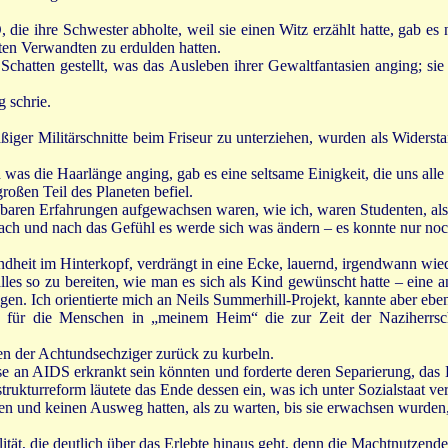
e ihre Schwester abholte, weil sie einen Witz erzählt hatte, gab es
en Verwandten zu erdulden hatten.
Schatten gestellt, was das Ausleben ihrer Gewaltfantasien anging; sie
 schrie.
iger Militärschnitte beim Friseur zu unterziehen, wurden als Widers
as die Haarlänge anging, gab es eine seltsame Einigkeit, die uns alle
roßen Teil des Planeten befiel.
chbaren Erfahrungen aufgewachsen waren, wie ich, waren Studenten, als
ch und nach das Gefühl es werde sich was ändern – es konnte nur noc
ndheit im Hinterkopf, verdrängt in eine Ecke, lauernd, irgendwann wie
alles so zu bereiten, wie man es sich als Kind gewünscht hatte – eine
en. Ich orientierte mich an Neils Summerhill-Projekt, kannte aber eb
, für die Menschen in „meinem Heim“ die zur Zeit der Naziherrsch
en der Achtundsechziger zurück zu kurbeln.
 an AIDS erkrankt sein könnten und forderte deren Separierung, das 
ukturreform läutete das Ende dessen ein, was ich unter Sozialstaat ver
aben und keinen Ausweg hatten, als zu warten, bis sie erwachsen wurden
tät, die deutlich über das Erlebte hinaus geht, denn die Machtnutzen