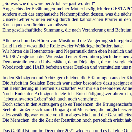
„So was wie du, wäre bei Adolf vergast worden!“
Angesichts der Erzählungen meiner Mutter bezüglich der GESTAPO, di
sondern auch das emphatische Nachempfinden dessen, was die nächst
Unsere Lehrer wurden einzig durch den katholischen Pfarrer in den 
Konsequenzen fürchten zu müssen.
Eine gesellschaftliche Stimmung, die nach Veränderung und Befreiung
Alleine schon das Hören von Musik und die Weigerung sich regelmäß
Land in eine wesentliche Rolle zweier Weltkriege befördert hatte.
Wir hörten die Hottentotten- und Negermusik dann eben heimlich und w
Ab 1967 regte sich der Widerstand einer Revolution gleich die einen g
Demonstrationen an Universitäten, denn Diejenigen, die mit verglei
Woodstock und HAIR befreiten unser Denken und vermittelten uns na
In den Siebzigern und Achtzigern blieben die Erfahrungen aus der Ki
Die Arbeit im Sozialen Bereich war sicher besonders dazu geeignet 
mit Behinderung in Heimen zu schaffen war mir ein besonderes Anlieg
Noch Ende der Achtziger leitete ich Entschädigungsverfahren ein
„lebensunwertes Leben“ sich auch noch vermehrte.
Doch schon in den Achtzigern gab es Tendenzen, die Errungenschaft
Seehofer äußerte sich zum Umgang mit Menschen, die möglicherweise
alles zuständig war, wurde von ihm abgewickelt und die Gesundheitsstr
Die Menschen, die die Zeit der Restriktion noch persönlich erlebt h
Das Gefühl ist nun im Dezember 2021 wieder da und es hat eine Quali