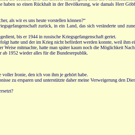
n sie haben so einen Rückhalt in der Bevölkerung, wie damals Herr Göbbe
icher, als wir es uns heute vorstellen können?“
iegsgefangenschaft zurück, in ein Land, das sich veränderte und zu
dient, bis er 1944 in russische Kriegsgefangenschaft geriet.
folgt hatte und der im Krieg nicht befördert werden konnte, weil ihm e
einer Weise mitmachte, hatte man später kaum noch die Möglichkeit Na
 er ab 1952 wieder alles für die Bundesrepublik.
e voller Ironie, den ich von ihm je gehört habe.
ebnisse zu ersparen und unterstützte daher meine Verweigerung den Die
rsetzt?