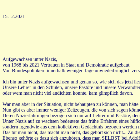
15.12.2021
Aufgewachsen unter Nazis,
von 1968 bis 2021 Vertrauen in Staat und Demokratie aufgebaut.
Von Bundespolitikern innerhalb weniger Tage unwiederbringlich zerst
Ich bin unter Nazis aufgewachsen und genau so, wie sich das jetzt lie
Unsere Lehrer in den Schulen, unsere Pastöre und unsere Verwandten 
oder wem man nicht viel andichten konnte, kam glimpflich davon.
War man aber in der Situation, nicht behaupten zu können, man hätte W
Nun gibt es aber immer weniger Zeitzeugen, die von sich sagen könne
Deren Nazierfahrungen bezogen sich nur auf Lehrer und Pastöre, denn 
Unter Nazis auf zu wachsen bedeutete das frühe Erfahren eines hilfl
sondern irgendwie aus dem kollektiven Gedächtnis bezogen werden 
Das tut man nicht, das macht man nicht, das gehört sich nicht... Zu 
Ebenso gehörte es dazu sich anzuhören, dass man SELBST bei Adolf