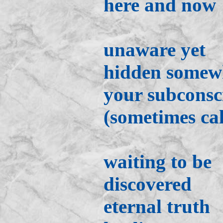
here and now
unaware yet
hidden somew
your subconsc
(sometimes cal
waiting to be
discovered
eternal truth