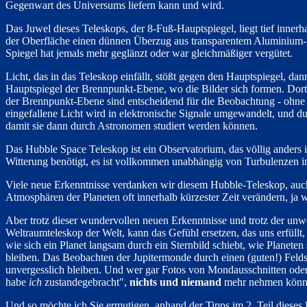
Gegenwart des Universums liefern kann und wird.
Das Juwel dieses Teleskops, der 8-Fuß-Hauptspiegel, liegt tief innerh
der Oberfläche einen dünnen Überzug aus transparentem Aluminium-Flu
Spiegel hat jemals mehr geglänzt oder war gleichmäßiger vergütet.
Licht, das in das Teleskop einfällt, stößt gegen den Hauptspiegel, d
Hauptspiegel der Brennpunkt-Ebene, wo die Bilder sich formen. Dort 
der Brennpunkt-Ebene sind entscheidend für die Beobachtung - ohne s
eingefallene Licht wird in elektronische Signale umgewandelt, und du
damit sie dann durch Astronomen studiert werden können.
Das Hubble Space Teleskop ist ein Observatorium, das völlig anders i
Witterung benötigt, es ist vollkommen unabhängig von Turbulenzen i
Viele neue Erkenntnisse verdanken wir diesem Hubble-Teleskop, auch
Atmosphären der Planeten oft innerhalb kürzester Zeit verändern, ja 
Aber trotz dieser wundervollen neuen Erkenntnisse und trotz der unw
Weltraumteleskop der Welt, kann das Gefühl ersetzen, das uns erfüll
wie sich ein Planet langsam durch ein Sternbild schiebt, wie Planeten
bleiben. Das Beobachten der Jupitermonde durch einen (guten!) Feldst
unvergesslich bleiben. Und wer gar Fotos von Mondausschnitten oder P
habe
ich
zustandegebracht",
nichts und niemand
mehr nehmen können
Und so möchte ich Sie ermutigen, anhand der Tipps im 2. Teil diese