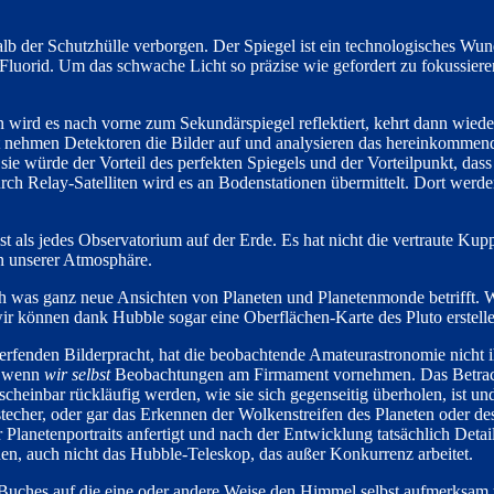
alb der Schutzhülle verborgen. Der Spiegel ist ein technologisches Wund
orid. Um das schwache Licht so präzise wie gefordert zu fokussieren, 
ann wird es nach vorne zum Sekundärspiegel reflektiert, kehrt dann wie
nehmen Detektoren die Bilder auf und analysieren das hereinkommende u
ie würde der Vorteil des perfekten Spiegels und der Vorteilpunkt, dass
rch Relay-Satelliten wird es an Bodenstationen übermittelt. Dort werden
st als jedes Observatorium auf der Erde. Es hat nicht die vertraute Kup
n unserer Atmosphäre.
 was ganz neue Ansichten von Planeten und Planetenmonde betrifft. Wi
wir können dank Hubble sogar eine Oberflächen-Karte des Pluto erstell
erfenden Bilderpracht, hat die beobachtende Amateurastronomie nicht i
t, wenn
wir selbst
Beobachtungen am Firmament vornehmen. Das Betracht
 scheinbar rückläufig werden, wie sie sich gegenseitig überholen, ist un
echer, oder gar das Erkennen der Wolkenstreifen des Planeten oder des
lanetenportraits anfertigt und nach der Entwicklung tatsächlich Detai
, auch nicht das Hubble-Teleskop, das außer Konkurrenz arbeitet.
s Buches auf die eine oder andere Weise den Himmel selbst aufmerksam