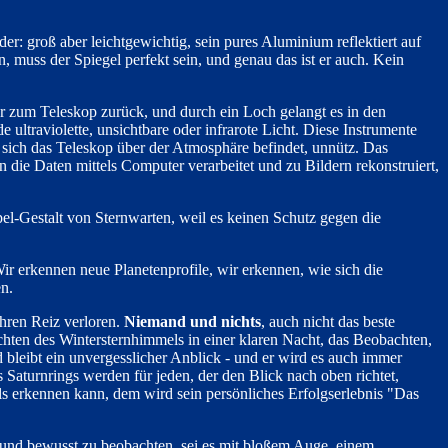
er: groß aber leichtgewichtig, sein pures Aluminium reflektiert auf
muss der Spiegel perfekt sein, und genau das ist er auch. Kein
der zum Teleskop zurück, und durch ein Loch gelangt es in den
ltraviolette, unsichtbare oder infrarote Licht. Diese Instrumente
 sich das Teleskop über der Atmosphäre befindet, unnütz. Das
 die Daten mittels Computer verarbeitet und zu Bildern rekonstruiert,
pel-Gestalt von Sternwarten, weil es keinen Schutz gegen die
r erkennen neue Planetenprofile, wir erkennen, wie sich die
en.
hren Reiz verloren.
Niemand und nichts
, auch nicht das beste
en des Wintersternhimmels in einer klaren Nacht, das Beobachten,
d bleibt ein unvergesslicher Anblick - und er wird es auch immer
 Saturnrings werden für jeden, der den Blick nach oben richtet,
ls erkennen kann, dem wird sein persönliches Erfolgserlebnis "Das
 und bewusst zu beobachten, sei es mit bloßem Auge, einem