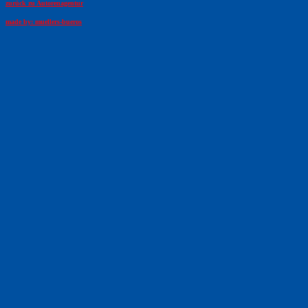
zurück zu Autorenagentur
made by: muellers-bueros