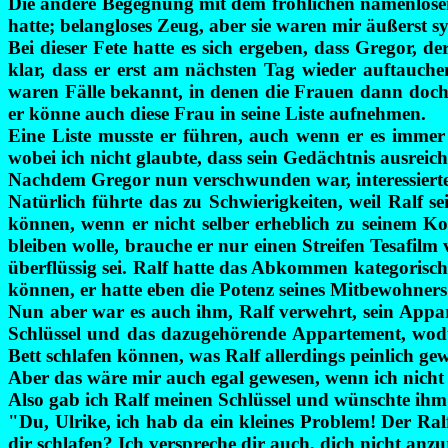
Die andere Begegnung mit dem fröhlichen namenlosen 
hatte; belangloses Zeug, aber sie waren mir äußerst 
Bei dieser Fete hatte es sich ergeben, dass Gregor, 
klar, dass er erst am nächsten Tag wieder auftauc
waren Fälle bekannt, in denen die Frauen dann doch 
er könne auch diese Frau in seine Liste aufnehmen.
Eine Liste musste er führen, auch wenn er es immer b
wobei ich nicht glaubte, dass sein Gedächtnis ausrei
Nachdem Gregor nun verschwunden war, interessierte s
Natürlich führte das zu Schwierigkeiten, weil Ralf s
können, wenn er nicht selber erheblich zu seinem Ko
bleiben wolle, brauche er nur einen Streifen Tesafil
überflüssig sei. Ralf hatte das Abkommen kategorisc
können, er hatte eben die Potenz seines Mitbewohners
Nun aber war es auch ihm, Ralf verwehrt, sein Appart
Schlüssel und das dazugehörende Appartement, wodurch
Bett schlafen können, was Ralf allerdings peinlich ge
Aber das wäre mir auch egal gewesen, wenn ich nicht 
Also gab ich Ralf meinen Schlüssel und wünschte ihm
"Du, Ulrike, ich hab da ein kleines Problem! Der Ral
dir schlafen? Ich verspreche dir auch, dich nicht anz