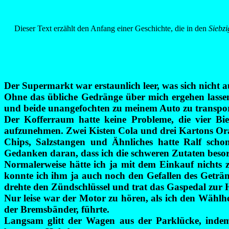
Dieser Text erzählt den Anfang einer Geschichte, die in den
Siebzi
Der Supermarkt war erstaunlich leer, was sich nicht 
Ohne das übliche Gedränge über mich ergehen lasse
und beide unangefochten zu meinem Auto zu transpor
Der Kofferraum hatte keine Probleme, die vier B
aufzunehmen. Zwei Kisten Cola und drei Kartons Oran
Chips, Salzstangen und Ähnliches hatte Ralf scho
Gedanken daran, dass ich die schweren Zutaten besorg
Normalerweise hätte ich ja mit dem Einkauf nichts z
konnte ich ihm ja auch noch den Gefallen des Getränk
drehte den Zündschlüssel und trat das Gaspedal zur H
Nur leise war der Motor zu hören, als ich den Wählhe
der Bremsbänder, führte.
Langsam glitt der Wagen aus der Parklücke, indem