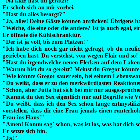
"Na klar, hast du geratzt?"
Er schob sich an mir vorbei.
"Hast du alles besorgt?"
"Ja, alles! Deine Gäste können anrücken! Übrigens hab
"Welche, die eine oder die andere? Ist ja auch egal, si
Er öffnete die Kühlschranktür.
"Der ist ja voll, bis zum Platzen!"
"Ich habe dich noch gar nicht gefragt, ob du neuli
getrieben hast. Du verstehst, von wegen Flair und so
"Hast du irgendwelche neuen Flecken auf dem Lake
"Warum bist du so gereizt? Meinst du Gregor könnte
"Wie könnte Gregor sauer sein, bei seinem Lebenswa
"Du weißt, dass er zu den merkwürdigsten Reaktionen
"Schon, aber Jutta hat sich bei mir nur ausgesprochen
"Kannst du den Sex eigentlich nur auf Begriffe wie 
"Du weißt, dass ich den Sex schon lange entmystifizi
vorstellen, dass dir eine Frau jemals einen runter
Frau ins Haus!"
"Amen! Komm sag' schon, was ist los, was hat dich s
Er setzte sich hin.
"Ja!"