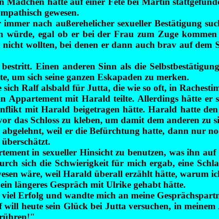
Mädchen hatte auf einer Fete bei Martin stattgefunde
sympathisch gewesen.
der immer nach außerehelicher sexueller Bestätigung s
hen würde, egal ob er bei der Frau zum Zuge kommen 
nicht wollten, bei denen er dann auch brav auf dem S
estritt. Einen anderen Sinn als die Selbstbestätigun
chte, um sich seine ganzen Eskapaden zu merken.
ich Ralf alsbald für Jutta, die wie so oft, in Rachest
ein Appartement mit Harald teilte. Allerdings hätte er
nflikt mit Harald beigetragen hätte. Harald hatte de
m vor das Schloss zu kleben, um damit dem anderen zu s
h abgelehnt, weil er die Befürchtung hatte, dann nur
 überschätzt.
ement in sexueller Hinsicht zu benutzen, was ihn auf 
 sich die Schwierigkeit für mich ergab, eine Schlafst
wesen wäre, weil Harald überall erzählt hätte, warum i
ein längeres Gespräch mit Ulrike gehabt hätte.
 viel Erfolg und wandte mich an meine Gesprächspartn
f will heute sein Glück bei Jutta versuchen, in meine
urühren!"