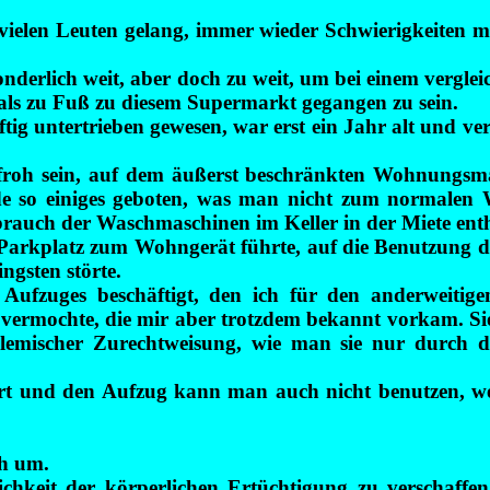
es vielen Leuten gelang, immer wieder Schwierigkeite
derlich weit, aber doch zu weit, um bei einem verglei
mals zu Fuß zu diesem Supermarkt gegangen zu sein.
 untertrieben gewesen, war erst ein Jahr alt und ver
froh sein, auf dem äußerst beschränkten Wohnungsmar
o einiges geboten, was man nicht zum normalen W
auch der Waschmaschinen im Keller in der Miete enth
Parkplatz zum Wohngerät führte, auf die Benutzung d
ngsten störte.
fzuges beschäftigt, den ich für den anderweitigen
 vermochte, die mir aber trotzdem bekannt vorkam. Sie 
lemischer Zurechtweisung, wie man sie nur durch d
ert und den Aufzug kann man auch nicht benutzen, w
ch um.
chkeit der körperlichen Ertüchtigung zu verschaffen