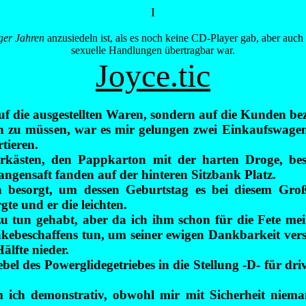
I
ger Jahren
anzusiedeln ist, als es noch keine CD-Player gab, aber au
sexuelle Handlungen übertragbar war.
Joyce.tic
auf die ausgestellten Waren, sondern auf die Kunden be
n zu müssen, war es mir gelungen zwei Einkaufswagen
tieren.
ierkästen, den Pappkarton mit der harten Droge, b
gensaft fanden auf der hinteren Sitzbank Platz.
n besorgt, um dessen Geburtstag es bei diesem Groß
te und er die leichten.
u tun gehabt, aber da ich ihm schon für die Fete mei
ebeschaffens tun, um seiner ewigen Dankbarkeit versic
älfte nieder.
bel des Powerglidegetriebes in die Stellung -D- für dr
 ich demonstrativ, obwohl mir mit Sicherheit niem