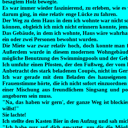
besagtem Holz bewegte.
Es war immer wieder faszinierend, zu erleben, wie 
darum ging, in eine relativ enge Lücke zu fahren.
Der Weg zu dem Haus in dem ich wohnte war nicht son
können, obgleich ich mich nicht erinnern konnte, je
Das Gebäude, in dem ich wohnte, Haus wäre wahrhaftig
ein oder zwei Personen bewohnt wurden.
Die Miete war zwar relativ hoch, doch konnte man 
Außerdem wurde in diesem modernen Wohngebäude s
mögliche Benutzung des Swimmingpools und der Gebr
Ich umfuhr einen Pfosten, der den Fußweg, der vom 
Anbetracht des stark beladenen Coupés, nicht im Geri
Ich war gerade mit dem Beladen des hauseigenen Au
Frauenstimme hörte, die ich nicht sofort einzuordnen
einer Mischung aus freundlichem Singsang und po
angeboren sein muss.
"Na, das haben wir gern', der ganze Weg ist blocki
willst!"
Sie lachte!
Ich stellte den Kasten Bier in den Aufzug und sah mi
"Ich habe nur auf dich gewartet, um dir die Mögli