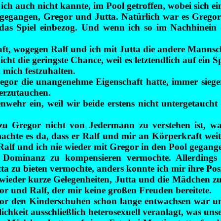
ch auch nicht kannte, im Pool getroffen, wobei sich ei
gangen, Gregor und Jutta. Natürlich war es Gregors I
 das Spiel einbezog. Und wenn ich so im Nachhinein 
ft, wogegen Ralf und ich mit Jutta die andere Mannsch
icht die geringste Chance, weil es letztendlich auf ein
 mich festzuhalten.
regor die unangenehme Eigenschaft hatte, immer sie
erzutauchen.
enwehr ein, weil wir beide erstens nicht untergetauch
u Gregor nicht von Jedermann zu verstehen ist, war
chte es da, dass er Ralf und mir an Körperkraft weit
 Ralf und ich nie wieder mit Gregor in den Pool gegang
 Dominanz zu kompensieren vermochte. Allerdings
a zu bieten vermochte, anders konnte ich mir ihre Posi
wieder kurze Gelegenheiten, Jutta und die Mädchen zu
 und Ralf, der mir keine großen Freuden bereitete.
egor den Kinderschuhen schon lange entwachsen war un
hkeit ausschließlich heterosexuell veranlagt, was unse