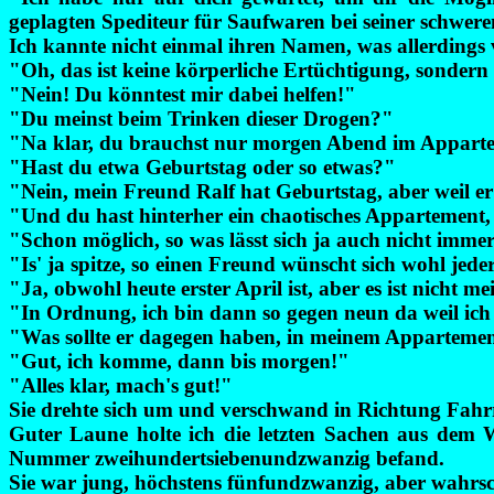
geplagten Spediteur für Saufwaren bei seiner schwere
Ich kannte nicht einmal ihren Namen, was allerdings 
"Oh, das ist keine körperliche Ertüchtigung, sondern di
"Nein! Du könntest mir dabei helfen!"
"Du meinst beim Trinken dieser Drogen?"
"Na klar, du brauchst nur morgen Abend im Apparte
"Hast du etwa Geburtstag oder so etwas?"
"Nein, mein Freund Ralf hat Geburtstag, aber weil er
"Und du hast hinterher ein chaotisches Appartemen
"Schon möglich, so was lässt sich ja auch nicht imme
"Is' ja spitze, so einen Freund wünscht sich wohl je
"Ja, obwohl heute erster April ist, aber es ist nicht
"In Ordnung, ich bin dann so gegen neun da weil ich
"Was sollte er dagegen haben, in meinem Apparteme
"Gut, ich komme, dann bis morgen!"
"Alles klar, mach's gut!"
Sie drehte sich um und verschwand in Richtung Fahrr
Guter Laune holte ich die letzten Sachen aus dem 
Nummer zweihundertsiebenundzwanzig befand.
Sie war jung, höchstens fünfundzwanzig, aber wahrsch