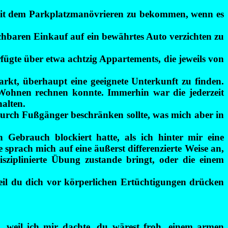
n mit dem Parkplatzmanövrieren zu bekommen, wenn es
chbaren Einkauf auf ein bewährtes Auto verzichten zu
fügte über etwa achtzig Appartements, die jeweils von
kt, überhaupt eine geeignete Unterkunft zu finden.
ohnen rechnen konnte. Immerhin war die jederzeit
alten.
urch Fußgänger beschränken sollte, was mich aber in
 Gebrauch blockiert hatte, als ich hinter mir eine
sprach mich auf eine äußerst differenzierte Weise an,
isziplinierte Übung
zustande bringt
, oder die einem
eil du dich vor körperlichen Ertüchtigungen drücken
, weil ich mir dachte, du wärest froh, einem armen