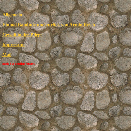
Allgemein
Einmal Bambule und zurück von Armin Reich
Gewalt in der Pflege
Impressum
Mail
made by: muellers-bueros